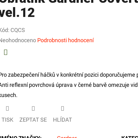
vel.12
Kód:
CQCS
Průměrné
Neohodnoceno
Podrobnosti hodnocení
hodnocení
produktu
Facebook
je
Pro zabezpečení háčků v konkrétní pozici doporučujeme p
0,0
Anti reflexní povrchová úprava v černé barvě omezuje vidi
z
kusech.
5
hvězdiček.
TISK
ZEPTAT SE
HLÍDAT