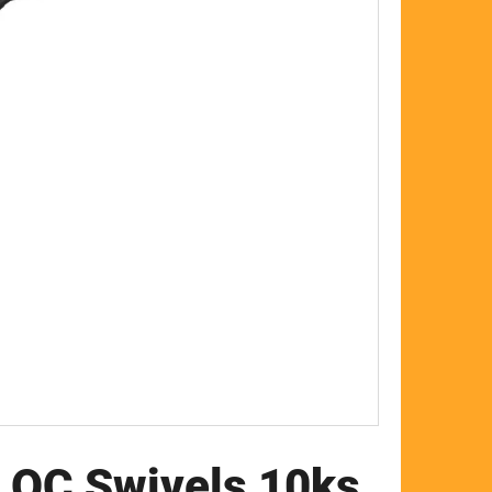
FLOAT
t QC Swivels 10ks,