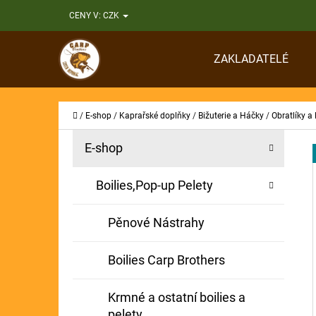
K
Přejít
CENY V:
CZK
O
Zpět
Zpět
na
Š
do
do
obsah
ZAKLADATELÉ
Í
obchodu
obchodu
CO
K
Domů
/
E-shop
/
Kaprařské doplňky
/
Bižuterie a Háčky
/
Obratlíky a
P
K
Přeskočit
E-shop
A
O
kategorie
T
S
Boilies,Pop-up Pelety
E
T
G
Pěnové Nástrahy
O
R
R
A
Boilies Carp Brothers
I
N
E
Krmné a ostatní boilies a
N
pelety