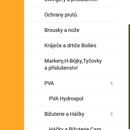
Ochrany prutů
Brousky a nože
Kráječe a drtiče Boilies
Markery,H-Bójky,Tyčovky
a příslušenství
PVA
PVA Hydrospol
Bižuterie a Háčky
Háčky a Bižuterie Carp