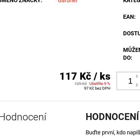
JMÉNO ZNAČKY
:
Gardner
KATEG
EAN
:
DOST
MŮŽE
DO:
117 Kč
/ ks
129 Kč
Ušetříte 9 %
97 Kč bez DPH
Hodnocení
HODNOCENÍ
Buďte první, kdo napíš