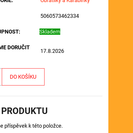
ORIE
:
Obratlíky a Karabinky
5060573462334
UPNOST:
Skladem
ME DORUČIT
17.8.2026
DO KOŠÍKU
 PRODUKTU
e příspěvek k této položce.