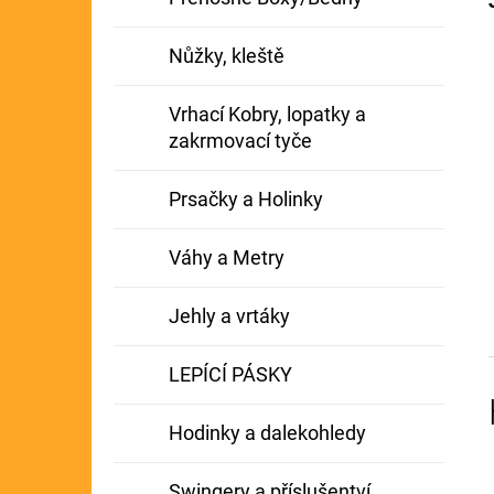
Nůžky, kleště
Vrhací Kobry, lopatky a
zakrmovací tyče
Prsačky a Holinky
Váhy a Metry
Jehly a vrtáky
LEPÍCÍ PÁSKY
Hodinky a dalekohledy
Swingery a příslušentví