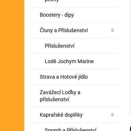
Í
GIANTS FISHING KAPROVÝ NÁVAZEC
P
Boostery - dipy
BOILIE RIG PLUS 25LB
A
72 Kč
Původně:
79 Kč
Čluny a Příslušenství
N
E
Příslušenství
L
Lodě Jochym Marine
Strava a Hotové jídlo
Zavážecí Loďky a
příslušenství
Kaprařské doplňky
Spomb a Příslušenství