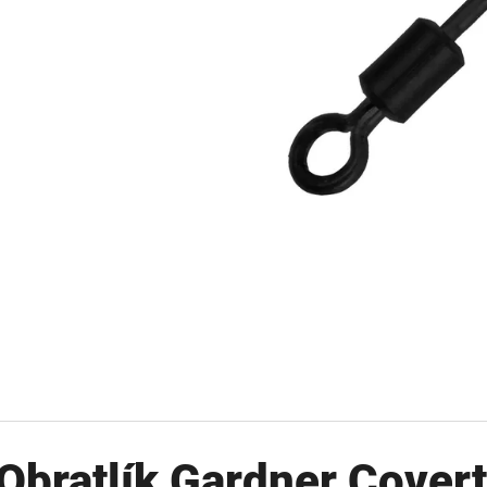
OLOVĚNÁ ZÁTĚŽ DELPHIN
FOX CARP SUB 
CYBERBARBED S OTVOREM
202 Kč
36 Kč
Původně:
225 Kč
Původně:
40 Kč
Obratlík Gardner Cover