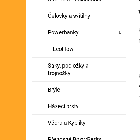
Čelovky a svítilny
Powerbanky
EcoFlow
Saky, podložky a
trojnožky
Brýle
Házecí prsty
Vědra a Kyblíky
Přenosné Boxy/Bedny