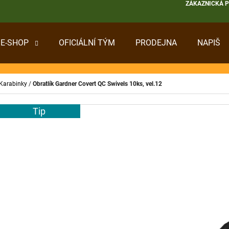
ZÁKAZNICKÁ 
E-SHOP
OFICIÁLNÍ TÝM
PRODEJNA
NAPIŠ
 POTŘEBUJETE NAJÍT?
 Karabinky
/
Obratlík Gardner Covert QC Swivels 10ks, vel.12
HLEDAT
Tip
DOPORUČUJEME