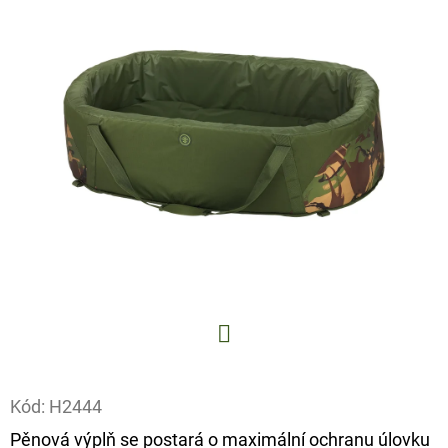
E
T
E
N
A
J
Í
T
?
Facebook
HLEDAT
Kód:
H2444
Pěnová výplň se postará o maximální ochranu úlovku