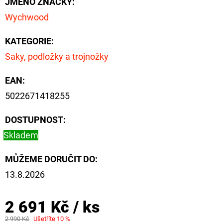
JMÉNO ZNAČKY
:
CYBERBARBED
S
Wychwood
OTVOREM
36
KATEGORIE
:
Kč
Původně:
Saky, podložky a trojnožky
40
Kč
EAN
:
5022671418255
DOSTUPNOST:
Skladem
MŮŽEME DORUČIT DO:
13.8.2026
2 691 Kč
/ ks
2 990 Kč
Ušetříte 10 %