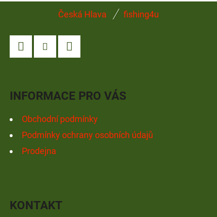
Z
Česká Hlava
fishing4u
Á
P
A
Facebook
Instagram
YouTube
T
Í
INFORMACE PRO VÁS
Obchodní podmínky
Podmínky ochrany osobních údajů
Prodejna
KONTAKT