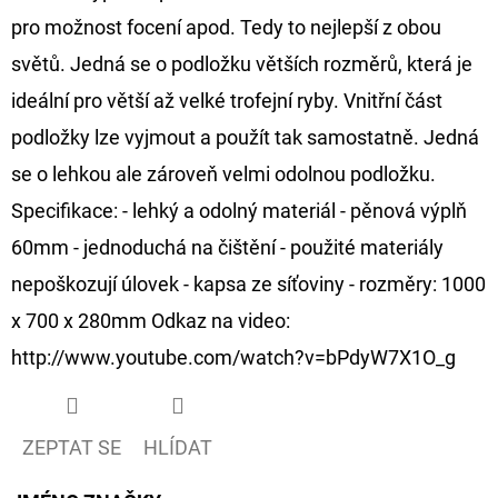
pro možnost focení apod. Tedy to nejlepší z obou
D
světů. Jedná se o podložku větších rozměrů, která je
O
ideální pro větší až velké trofejní ryby. Vnitřní část
P
O
podložky lze vyjmout a použít tak samostatně. Jedná
R
se o lehkou ale zároveň velmi odolnou podložku.
U
Specifikace: - lehký a odolný materiál - pěnová výplň
Č
60mm - jednoduchá na čištění - použité materiály
U
J
nepoškozují úlovek - kapsa ze síťoviny - rozměry: 1000
E
x 700 x 280mm Odkaz na video:
M
http://www.youtube.com/watch?v=bPdyW7X1O_g
E
ZEPTAT SE
HLÍDAT
OLOVĚNÁ
ZÁTĚŽ
DELPHIN