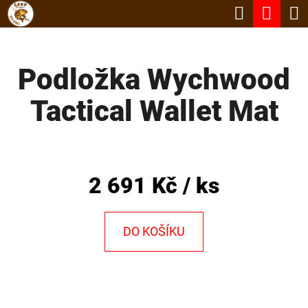
K
Hledat
Nák
Přejít
O
Zpět
Zpět
na
koší
Š
obsah
Podložka Wychwood
Í
C
K
Tactical Wallet Mat
O
P
O
T
2 691 Kč
/ ks
Ř
E
DO KOŠÍKU
B
U
J