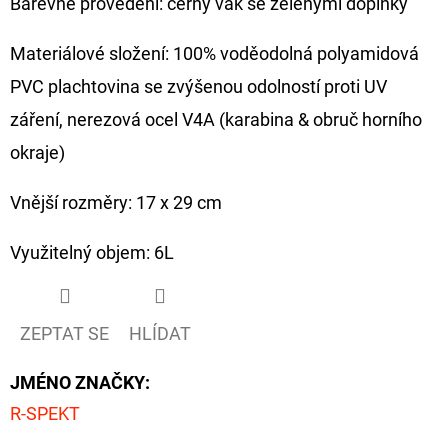
Barevné provedení: černý vak se zelenými doplňky
Materiálové složení: 100% voděodolná polyamidová
PVC plachtovina se zvýšenou odolností proti UV
záření, nerezová ocel V4A (karabina & obruč horního
okraje)
Vnější rozměry: 17 x 29 cm
Využitelný objem: 6L
ZEPTAT SE
HLÍDAT
JMÉNO ZNAČKY
:
R-SPEKT