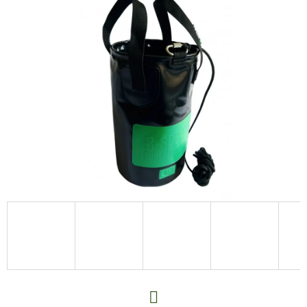
E
T
E
N
A
J
Í
T
?
HLEDAT