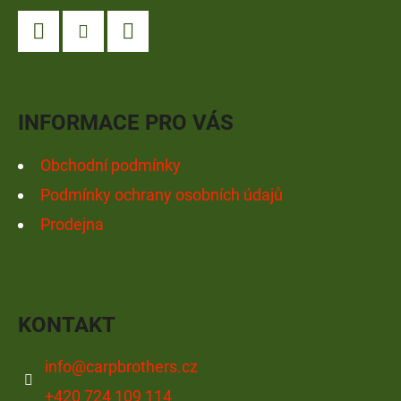
P
A
Facebook
Instagram
YouTube
T
Í
INFORMACE PRO VÁS
Obchodní podmínky
Podmínky ochrany osobních údajů
Prodejna
KONTAKT
info
@
carpbrothers.cz
+420 724 109 114