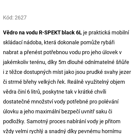
Facebook
D
Kód:
2627
O
P
Vědro na vodu R-SPEKT black 6L
je praktická mobilní
O
skládací nádoba, která dokonale pomůže rybáři
R
U
nabrat a přenést potřebnou vodu pro jeho úlovek v
Č
jakémkoliv terénu, díky 5m dlouhé odnímatelné šňůře
U
i z těžce dostupných míst jako jsou prudké svahy jezer
J
či strmé břehy velkých řek. Reálně využitelný objem
E
M
vědra činí 6 litrů, poskytne tak v krátké chvíli
E
dostatečné množství vody potřebné pro polévání
úlovku a jeho maximální bezpečí uvnitř saku či
OLOVĚNÁ
podložky. Samotný proces nabírání vody je přitom
ZÁTĚŽ
vždy velmi rychlý a snadný díky pevnému hornímu
DELPHIN