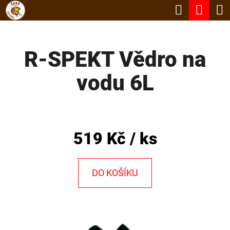
K
Hledat
Nák
Přejít
O
Zpět
Zpět
na
koší
Š
obsah
R-SPEKT Vědro na
Í
C
K
vodu 6L
O
P
O
T
519 Kč
/ ks
Ř
E
DO KOŠÍKU
B
U
J