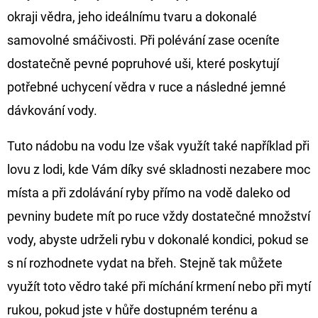
CYBERBARBED
okraji vědra, jeho ideálnímu tvaru a dokonalé
S
OTVOREM
samovolné smáčivosti. Při polévání zase oceníte
36
dostatečně pevné popruhové uši, které poskytují
Kč
Původně:
potřebné uchycení vědra v ruce a následné jemné
40
Kč
dávkování vody.
Tuto nádobu na vodu lze však využít také například při
lovu z lodi, kde Vám díky své skladnosti nezabere moc
místa a při zdolávání ryby přímo na vodě daleko od
pevniny budete mít po ruce vždy dostatečné množství
vody, abyste udrželi rybu v dokonalé kondici, pokud se
s ní rozhodnete vydat na břeh. Stejně tak můžete
využít toto vědro také při míchání krmení nebo při mytí
rukou, pokud jste v hůře dostupném terénu a