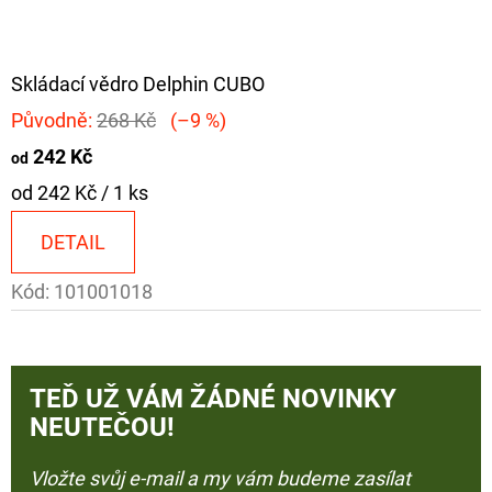
Skládací vědro Delphin CUBO
Původně:
268 Kč
(–9 %)
242 Kč
od
Měrná
od 242 Kč / 1 ks
cena:
DETAIL
Kód:
101001018
TEĎ UŽ VÁM ŽÁDNÉ NOVINKY
NEUTEČOU!
Vložte svůj e-mail a my vám budeme zasílat