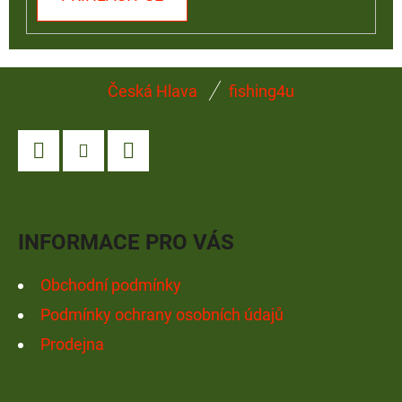
Z
Česká Hlava
fishing4u
Á
P
A
Facebook
Instagram
YouTube
T
Í
INFORMACE PRO VÁS
Obchodní podmínky
Podmínky ochrany osobních údajů
Prodejna