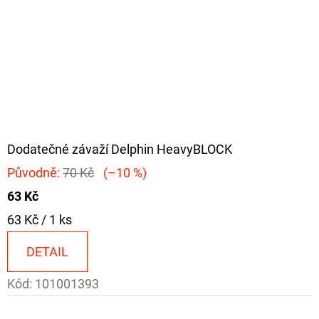
Dodatečné závaží Delphin HeavyBLOCK
Původně:
70 Kč
(–10 %)
63 Kč
Měrná
63 Kč / 1 ks
cena:
DETAIL
Kód:
101001393