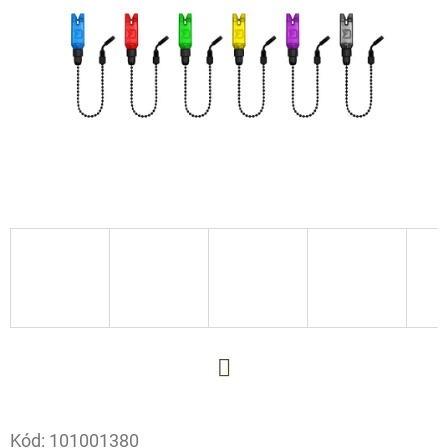
E
T
E
N
A
J
Í
T
?
HLEDAT
Facebook
Kód:
101001380