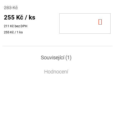
283 Kč
255 Kč
/ ks
DO
211 Kč bez DPH
KOŠ
Měrná
255 Kč / 1 ks
cena:
Související (1)
Hodnocení