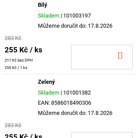
Bílý
Skladem
| 101003197
Můžeme doručit do:
17.8.2026
283 Kč
255 Kč
/ ks
DO
211 Kč bez DPH
KOŠ
Měrná
255 Kč / 1 ks
cena:
Zelený
Skladem
| 101001382
EAN:
8586018490306
Můžeme doručit do:
17.8.2026
283 Kč
255 Kč
/ ks