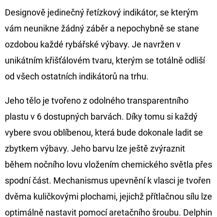
Designově jedinečný řetízkový indikátor, se kterým
D
vám neunikne žádný záběr a nepochybně se stane
O
ozdobou každé rybářské výbavy. Je navržen v
P
O
unikátním křišťálovém tvaru, kterým se totálně odliší
R
od všech ostatních indikátorů na trhu.
U
Č
Jeho tělo je tvořeno z odolného transparentního
U
plastu v 6 dostupných barvách. Díky tomu si každý
J
vybere svou oblíbenou, která bude dokonale ladit se
E
M
zbytkem výbavy. Jeho barvu lze ještě zvýraznit
E
během nočního lovu vložením chemického světla přes
spodní část. Mechanismus upevnění k vlasci je tvořen
OLOVĚNÁ
dvěma kuličkovými plochami, jejichž přítlačnou sílu lze
ZÁTĚŽ
optimálně nastavit pomocí aretačního šroubu. Delphin
DELPHIN