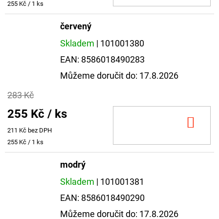
Měrná
255 Kč / 1 ks
cena:
červený
Skladem
| 101001380
EAN:
8586018490283
Můžeme doručit do:
17.8.2026
283 Kč
255 Kč
/ ks
DO
211 Kč bez DPH
KOŠ
Měrná
255 Kč / 1 ks
cena:
modrý
Skladem
| 101001381
EAN:
8586018490290
Můžeme doručit do:
17.8.2026