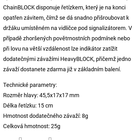
CYBERBARBED
ChainBLOCK disponuje řetízkem, který je na konci
S
OTVOREM
opatřen závitem, čímž se dá snadno přišroubovat k
36
držáku umístěném na vidličce pod signalizátorem. V
Kč
Původně:
případě zhoršených povětrnostních podmínek nebo
40
Kč
při lovu na větší vzdálenost lze indikátor zatížit
dodatečnými závažími HeavyBLOCK, přičemž jedno
závaží dostanete zdarma již v základním balení.
Technické parametry:
Rozměr hlavy: 45,5x17x17 mm
Délka řetízku: 15 cm
Hmotnost dodatečného závaží: 8g
Celková hmotnost: 25g