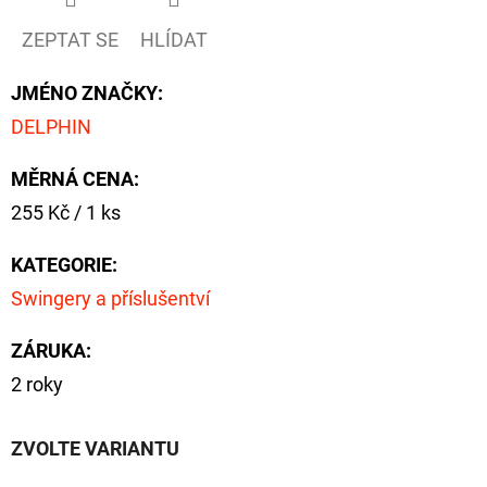
ZEPTAT SE
HLÍDAT
JMÉNO ZNAČKY
:
DELPHIN
MĚRNÁ CENA:
Měrná
255 Kč / 1 ks
cena:
KATEGORIE
:
Swingery a příslušentví
ZÁRUKA
:
2 roky
ZVOLTE VARIANTU