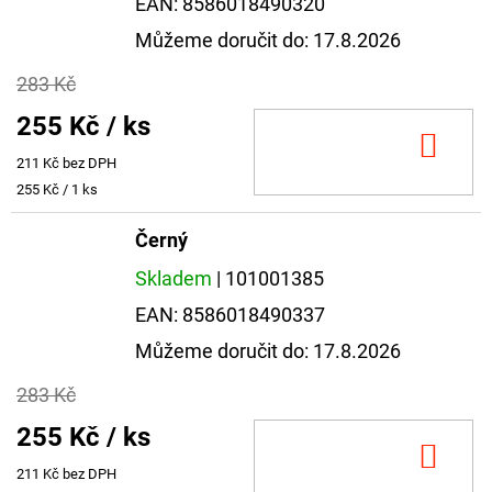
EAN:
8586018490320
Můžeme doručit do:
17.8.2026
283 Kč
255 Kč
/ ks
DO
211 Kč bez DPH
KOŠ
Měrná
255 Kč / 1 ks
cena:
Černý
Skladem
| 101001385
EAN:
8586018490337
Můžeme doručit do:
17.8.2026
283 Kč
255 Kč
/ ks
DO
211 Kč bez DPH
KOŠ