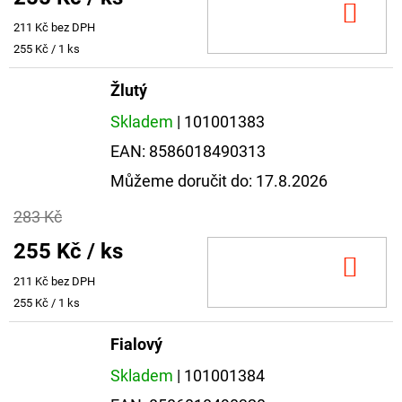
DO
211 Kč bez DPH
KOŠ
Měrná
255 Kč / 1 ks
cena:
Žlutý
Skladem
| 101001383
EAN:
8586018490313
Můžeme doručit do:
17.8.2026
283 Kč
255 Kč
/ ks
DO
211 Kč bez DPH
KOŠ
Měrná
255 Kč / 1 ks
cena:
Fialový
Skladem
| 101001384