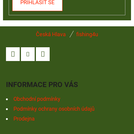
PŘIHLÁSIT SE
Z
Česká Hlava
fishing4u
Á
P
A
Facebook
Instagram
YouTube
T
Í
INFORMACE PRO VÁS
Obchodní podmínky
Podmínky ochrany osobních údajů
Prodejna