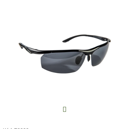
E
T
E
N
A
J
Í
T
?
HLEDAT
Facebook