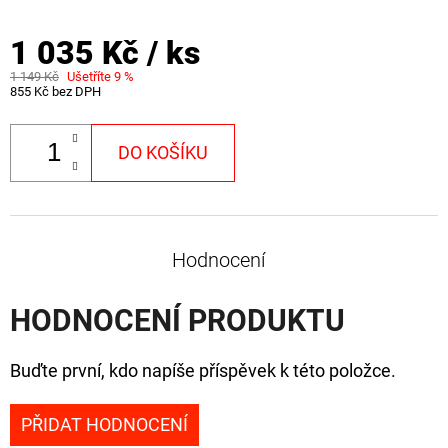
CYBERBARBED
S
OTVOREM
1 035 Kč
/ ks
36
1 149 Kč
Ušetříte 9 %
Kč
855 Kč bez DPH
Původně:
40
Kč
DO KOŠÍKU
Hodnocení
HODNOCENÍ PRODUKTU
Buďte první, kdo napíše příspěvek k této položce.
PŘIDAT HODNOCENÍ