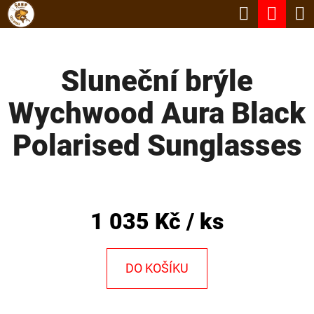
K
Hledat
Nák
Přejít
O
Zpět
Zpět
na
koší
Š
obsah
Sluneční brýle
Í
C
K
Wychwood Aura Black
O
P
Polarised Sunglasses
O
T
Ř
1 035 Kč
/ ks
E
B
DO KOŠÍKU
U
J