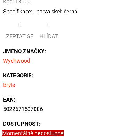
Kód:
T8000
Specifikace: - barva skel: černá
D
O
P
ZEPTAT SE
HLÍDAT
O
R
JMÉNO ZNAČKY
:
U
Wychwood
Č
U
KATEGORIE
:
J
Brýle
E
M
EAN
:
E
5022671537086
DOSTUPNOST:
OLOVĚNÁ
ZÁTĚŽ
Momentálně nedostupné
DELPHIN