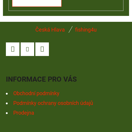
Z
Česká Hlava
fishing4u
Á
P
A
Facebook
Instagram
YouTube
T
Í
INFORMACE PRO VÁS
Obchodní podmínky
Podmínky ochrany osobních údajů
Prodejna