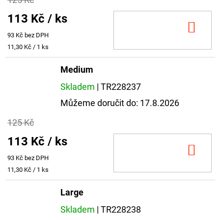
113 Kč
/ ks
DO
93 Kč bez DPH
KOŠ
Měrná
11,30 Kč / 1 ks
cena:
Medium
Skladem
| TR228237
Můžeme doručit do:
17.8.2026
125 Kč
113 Kč
/ ks
DO
93 Kč bez DPH
KOŠ
Měrná
11,30 Kč / 1 ks
cena:
Large
Skladem
| TR228238