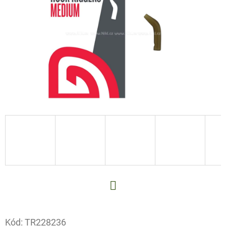
E
T
E
N
A
J
Í
T
?
HLEDAT
Facebook
Kód:
TR228236