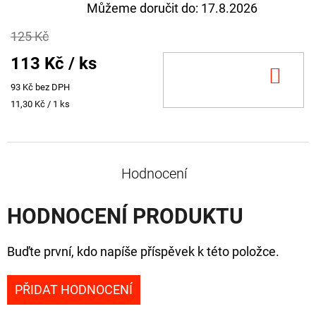
Můžeme doručit do:
17.8.2026
125 Kč
113 Kč
/ ks
DO
93 Kč bez DPH
KOŠ
Měrná
11,30 Kč / 1 ks
cena:
Hodnocení
HODNOCENÍ PRODUKTU
Buďte první, kdo napíše příspěvek k této položce.
PŘIDAT HODNOCENÍ