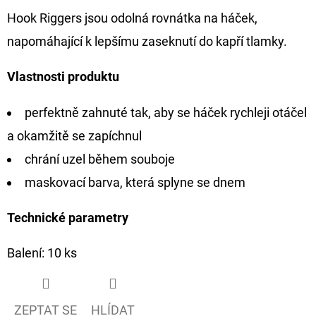
Hook Riggers jsou odolná rovnátka na háček,
D
napomáhající k lepšímu zaseknutí do kapří tlamky.
O
P
Vlastnosti produktu
O
R
perfektně zahnuté tak, aby se háček rychleji otáčel
U
a okamžitě se zapíchnul
Č
U
chrání uzel během souboje
J
maskovací barva, která splyne se dnem
E
M
Technické parametry
E
Balení: 10 ks
OLOVĚNÁ
ZÁTĚŽ
ZEPTAT SE
HLÍDAT
DELPHIN