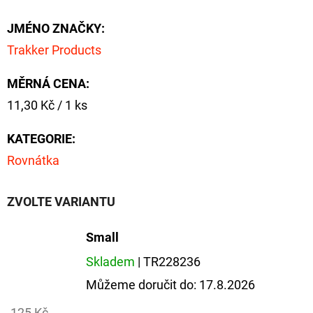
CYBERBARBED
S
JMÉNO ZNAČKY
:
OTVOREM
Trakker Products
36
Kč
Původně:
MĚRNÁ CENA:
40
Kč
Měrná
11,30 Kč / 1 ks
cena:
KATEGORIE
:
Rovnátka
ZVOLTE VARIANTU
Small
Skladem
| TR228236
Můžeme doručit do:
17.8.2026
125 Kč