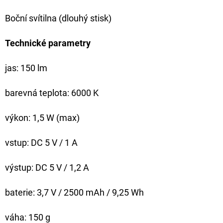
Boční svítilna (dlouhý stisk)
Technické parametry
jas: 150 lm
barevná teplota: 6000 K
výkon: 1,5 W (max)
vstup: DC 5 V / 1 A
výstup: DC 5 V / 1,2 A
baterie: 3,7 V / 2500 mAh / 9,25 Wh
váha: 150 g