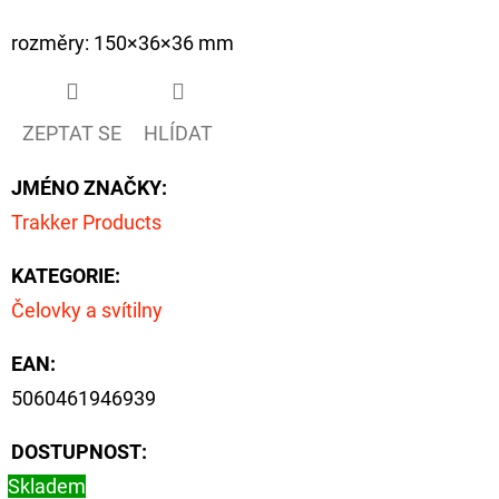
rozměry: 150×36×36 mm
ZEPTAT SE
HLÍDAT
JMÉNO ZNAČKY
:
Trakker Products
KATEGORIE
:
Čelovky a svítilny
EAN
:
5060461946939
DOSTUPNOST:
Skladem