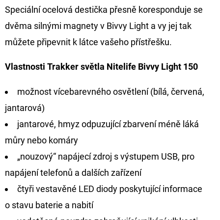
CYBERBARBED
Speciální ocelová destička přesně koresponduje se
S
OTVOREM
dvěma silnými magnety v Bivvy Light a vy jej tak
36
můžete připevnit k látce vašeho přístřešku.
Kč
Původně:
40
Vlastnosti Trakker světla Nitelife Bivvy Light 150
Kč
možnost vícebarevného osvětlení (bílá, červená,
jantarová)
jantarové, hmyz odpuzující zbarvení méně láká
můry nebo komáry
„nouzový“ napájecí zdroj s výstupem USB, pro
napájení telefonů a dalších zařízení
čtyři vestavěné LED diody poskytující informace
o stavu baterie a nabití