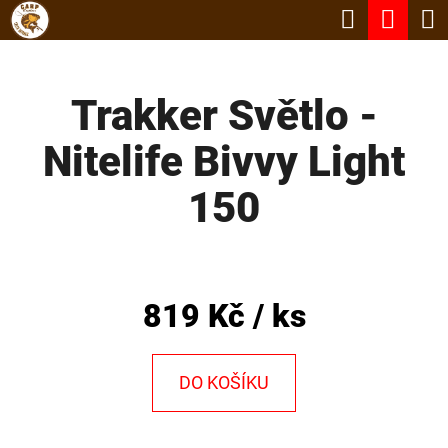
K
Hledat
Nák
Přejít
O
Zpět
Zpět
na
koší
Š
obsah
Trakker Světlo -
Í
C
K
Nitelife Bivvy Light
O
P
150
O
T
Ř
819 Kč
/ ks
E
B
DO KOŠÍKU
U
J