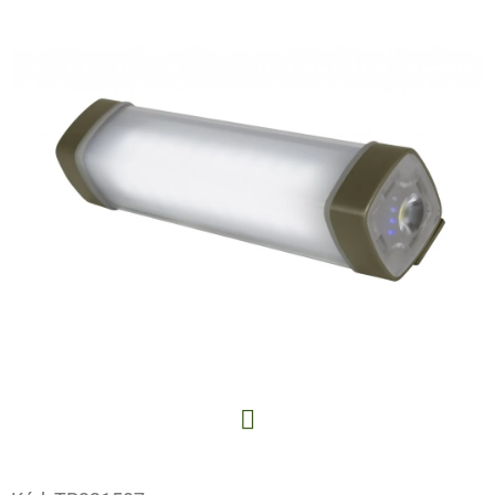
E
T
E
N
A
J
Í
T
?
HLEDAT
Facebook