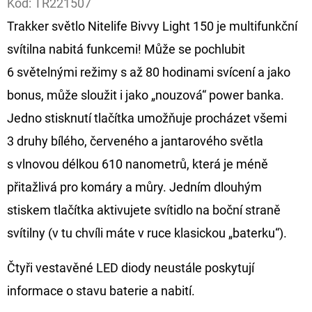
Kód:
TR221507
Trakker světlo Nitelife Bivvy Light 150 je multifunkční
D
O
svítilna nabitá funkcemi! Může se pochlubit
P
6 světelnými režimy s až 80 hodinami svícení a jako
O
bonus, může sloužit i jako „nouzová“ power banka.
R
Jedno stisknutí tlačítka umožňuje procházet všemi
U
Č
3 druhy bílého, červeného a jantarového světla
U
s vlnovou délkou 610 nanometrů, která je méně
J
přitažlivá pro komáry a můry. Jedním dlouhým
E
stiskem tlačítka aktivujete svítidlo na boční straně
M
E
svítilny (v tu chvíli máte v ruce klasickou „baterku“).
Čtyři vestavěné LED diody neustále poskytují
OLOVĚNÁ
informace o stavu baterie a nabití.
ZÁTĚŽ
DELPHIN