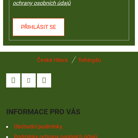
ochrany osobních údajů
PŘIHLÁSIT SE
Z
Česká Hlava
fishing4u
Á
P
A
Facebook
Instagram
YouTube
T
Í
INFORMACE PRO VÁS
Obchodní podmínky
Podmínky ochrany osobních údajů