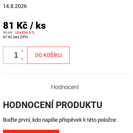
CYBERBARBED
14.8.2026
S
OTVOREM
36
81 Kč
/ ks
Kč
Původně:
89 Kč
Ušetříte 8 %
67 Kč bez DPH
40
Kč
DO KOŠÍKU
Hodnocení
HODNOCENÍ PRODUKTU
Buďte první, kdo napíše příspěvek k této položce.