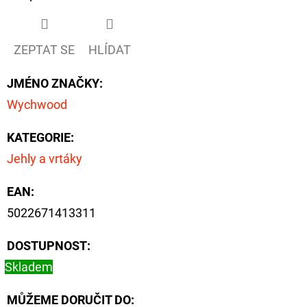
D
O
ZEPTAT SE
HLÍDAT
P
JMÉNO ZNAČKY
:
O
R
Wychwood
U
Č
KATEGORIE
:
U
Jehly a vrtáky
J
E
EAN
:
M
5022671413311
E
DOSTUPNOST:
Skladem
OLOVĚNÁ
ZÁTĚŽ
MŮŽEME DORUČIT DO:
DELPHIN