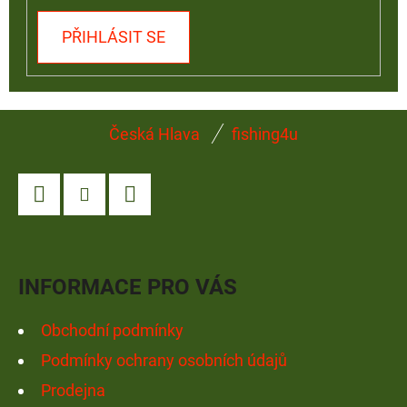
PŘIHLÁSIT SE
Z
Česká Hlava
fishing4u
Á
P
A
Facebook
Instagram
YouTube
T
Í
INFORMACE PRO VÁS
Obchodní podmínky
Podmínky ochrany osobních údajů
Prodejna