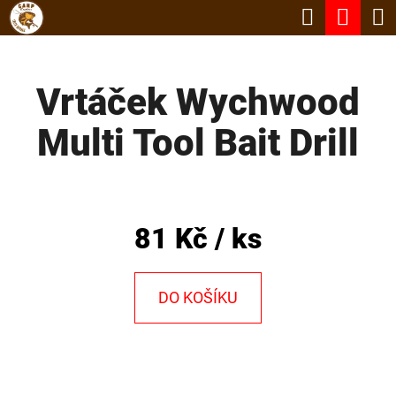
K
Hledat
Nák
Přejít
O
Zpět
Zpět
na
koší
Š
obsah
Vrtáček Wychwood
Í
C
K
Multi Tool Bait Drill
O
P
O
T
81 Kč
/ ks
Ř
E
DO KOŠÍKU
B
U
J