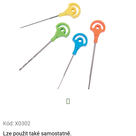
E
T
E
N
A
J
Í
T
?
Facebook
HLEDAT
Kód:
X0302
Lze použit také samostatně.