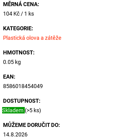
NÁVAZEC
MĚRNÁ CENA:
BOILIE
RIG
Měrná
104 Kč / 1 ks
PLUS
cena:
25LB
KATEGORIE
:
72
Plastická olova a zátěže
Kč
Původně:
79
HMOTNOST
:
Kč
0.05 kg
EAN
:
8586018454049
DOSTUPNOST:
Skladem
(>5 ks)
MŮŽEME DORUČIT DO:
14.8.2026