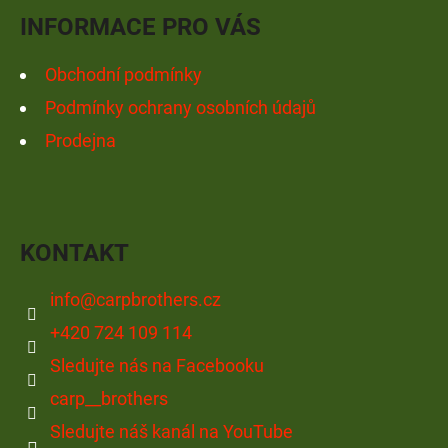
Í
INFORMACE PRO VÁS
Obchodní podmínky
Podmínky ochrany osobních údajů
Prodejna
KONTAKT
info
@
carpbrothers.cz
+420 724 109 114
Sledujte nás na Facebooku
carp__brothers
Sledujte náš kanál na YouTube