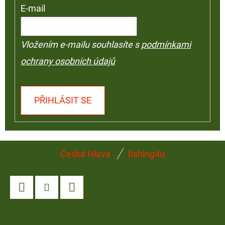
E-mail
Vložením e-mailu souhlasíte s
podmínkami
ochrany osobních údajů
PŘIHLÁSIT SE
Z
Česká Hlava
fishing4u
Á
P
A
Facebook
Instagram
YouTube
T