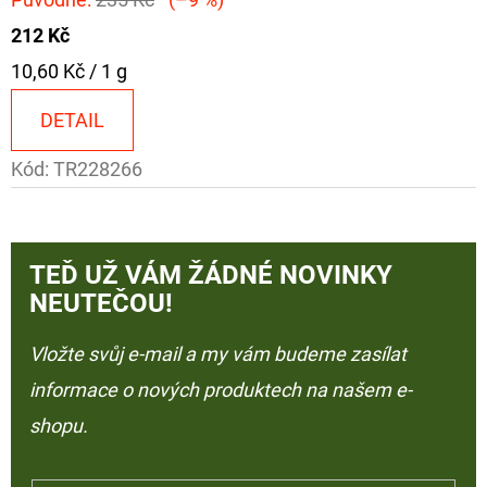
212 Kč
Měrná
10,60 Kč / 1 g
cena:
DETAIL
Kód:
TR228266
TEĎ UŽ VÁM ŽÁDNÉ NOVINKY
NEUTEČOU!
Vložte svůj e-mail a my vám budeme zasílat
informace o nových produktech na našem e-
shopu.