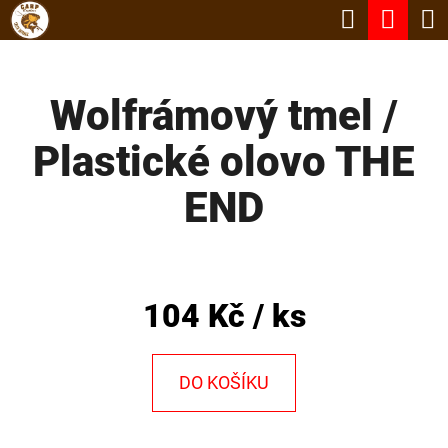
K
Hledat
Nák
Přejít
O
Zpět
Zpět
na
koší
Š
obsah
Wolfrámový tmel /
Í
C
K
Plastické olovo THE
O
P
END
O
T
Ř
104 Kč
/ ks
E
B
DO KOŠÍKU
U
J