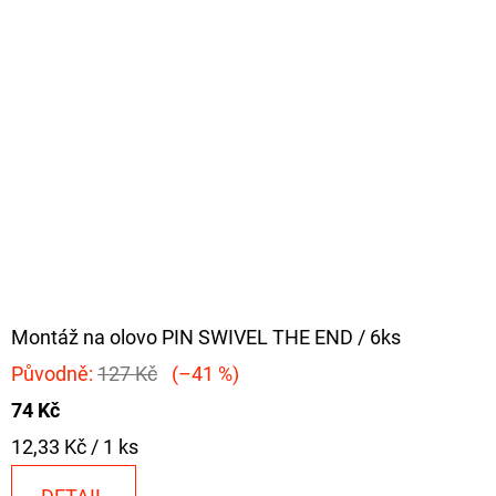
Montáž na olovo PIN SWIVEL THE END / 6ks
Původně:
127 Kč
(–41 %)
74 Kč
Měrná
12,33 Kč / 1 ks
cena: