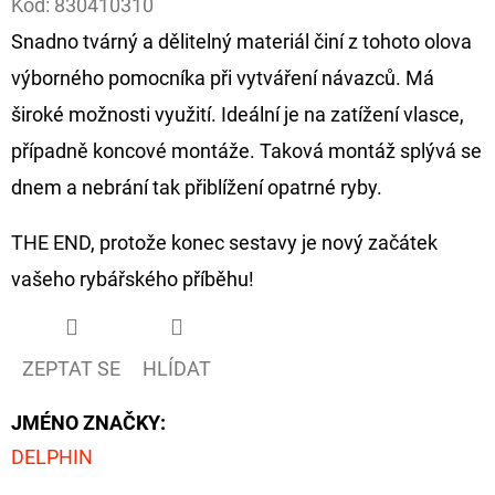
Kód:
830410310
Snadno tvárný a dělitelný materiál činí z tohoto olova
D
O
výborného pomocníka při vytváření návazců. Má
P
široké možnosti využití. Ideální je na zatížení vlasce,
O
případně koncové montáže. Taková montáž splývá se
R
dnem a nebrání tak přiblížení opatrné ryby.
U
Č
THE END, protože konec sestavy je nový začátek
U
J
vašeho rybářského příběhu!
E
M
E
ZEPTAT SE
HLÍDAT
JMÉNO ZNAČKY
:
GIANTS
DELPHIN
FISHING
KAPROVÝ