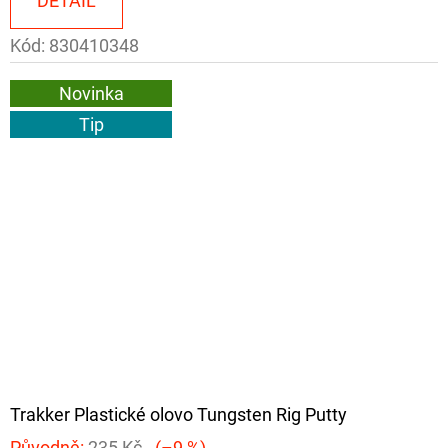
DETAIL
Kód:
830410348
Novinka
Tip
Trakker Plastické olovo Tungsten Rig Putty
Původně:
235 Kč
(–9 %)