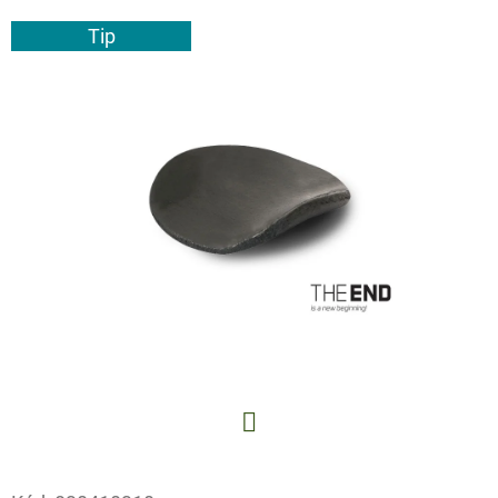
E
Tip
T
E
N
A
J
Í
T
?
HLEDAT
Facebook