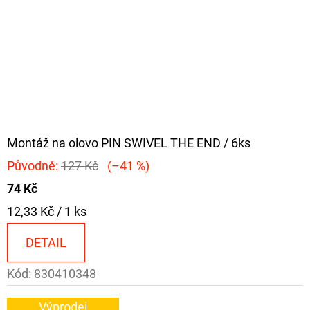
Montáž na olovo PIN SWIVEL THE END / 6ks
Původně:
127 Kč
(–41 %)
74 Kč
Měrná
12,33 Kč / 1 ks
cena:
DETAIL
Kód:
830410348
Výprodej