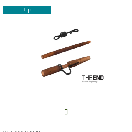
E
Tip
T
E
N
A
J
Í
T
?
HLEDAT
Facebook