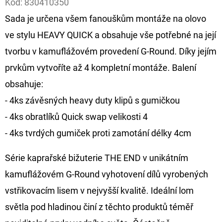
Kód:
830410350
Sada je určena všem fanouškům montáže na olovo
D
O
ve stylu HEAVY QUICK a obsahuje vše potřebné na její
P
tvorbu v kamuflážovém provedení G-Round. Díky jejím
O
prvkům vytvoříte až 4 kompletní montáže. Balení
R
obsahuje:
U
Č
- 4ks závěsných heavy duty klipů s gumičkou
U
- 4ks obratlíků Quick swap velikosti 4
J
- 4ks tvrdých gumiček proti zamotání délky 4cm
E
M
Série kaprařské bižuterie THE END v unikátním
E
kamuflážovém G-Round vyhotovení dílů vyrobených
vstřikovacím lisem v nejvyšší kvalitě. Ideální lom
OLOVĚNÁ
světla pod hladinou činí z těchto produktů téměř
ZÁTĚŽ
DELPHIN