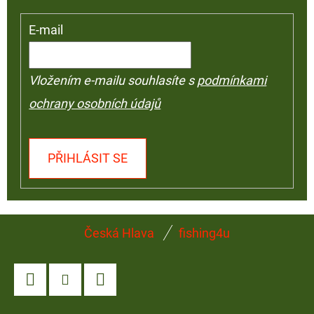
E-mail
Vložením e-mailu souhlasíte s
podmínkami
ochrany osobních údajů
PŘIHLÁSIT SE
Z
Česká Hlava
fishing4u
Á
P
A
Facebook
Instagram
YouTube