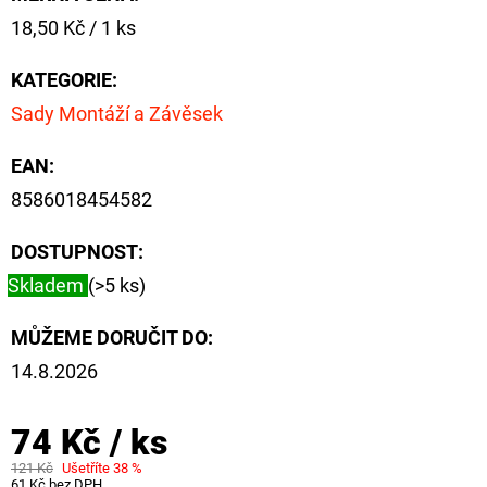
Měrná
18,50 Kč / 1 ks
cena:
KATEGORIE
:
Sady Montáží a Závěsek
EAN
:
8586018454582
DOSTUPNOST:
Skladem
(>5 ks)
MŮŽEME DORUČIT DO:
14.8.2026
74 Kč
/ ks
121 Kč
Ušetříte 38 %
61 Kč bez DPH