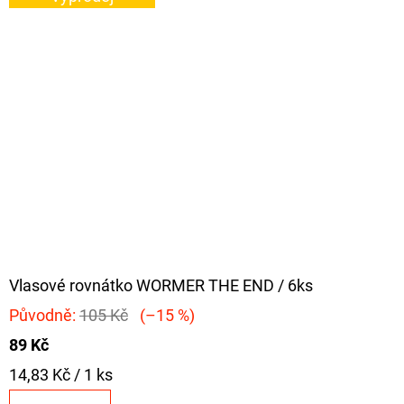
Vlasové rovnátko WORMER THE END / 6ks
Původně:
105 Kč
(–15 %)
89 Kč
Měrná
14,83 Kč / 1 ks
cena: