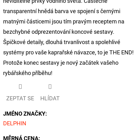
neviditelné prvky vodního světa. Částečně
CYBERBARBED
S
transparentní hnědá barva ve spojení s černými
OTVOREM
matnými částicemi jsou tím pravým receptem na
36
Kč
bezchybné odprezentování koncové sestavy.
Původně:
40
Špičkové detaily, dlouhá trvanlivost a spolehlivé
Kč
systémy pro vaše kaprařské návazce, to je THE END!
Protože konec sestavy je nový začátek vašeho
rybářského příběhu!
ZEPTAT SE
HLÍDAT
JMÉNO ZNAČKY
:
DELPHIN
MĚRNÁ CENA: